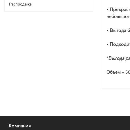
Распродажа
• Прекрас
небольшого
• Выгода б
• Подходи
*
Выгода ра
Объем – 50
Компания