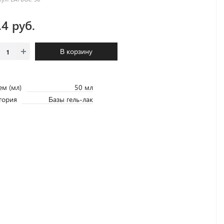
.4 руб.
В корзину
м (мл)
50 мл
гория
Базы гель-лак