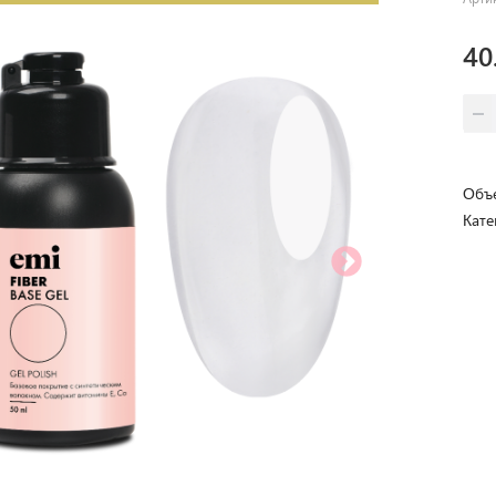
40
Объе
Кате