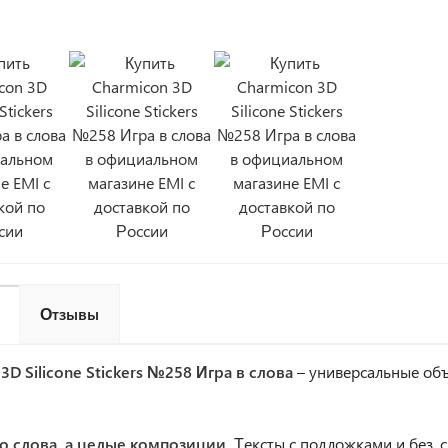
Отзывы
3D Silicone Stickers №258 Игра в слова
– универсальные объ
то слова, а целые композиции.
Тексты с подложками и без, с