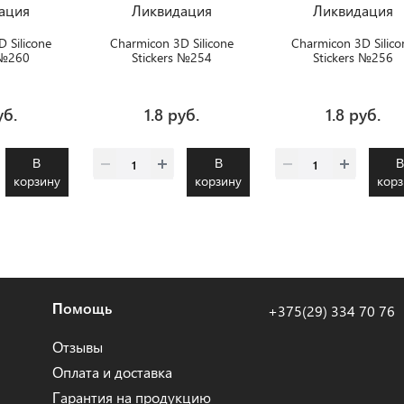
ация
Ликвидация
Ликвидация
 Silicone
Charmicon 3D Silicone
Charmicon 3D Silico
 №260
Stickers №254
Stickers №256
ломка
Восточный сад
Аффирмации
уб.
1.8 руб.
1.8 руб.
В
В
корзину
корзину
корз
Помощь
+375(29) 334 70 76
Отзывы
Оплата и доставка
Гарантия на продукцию