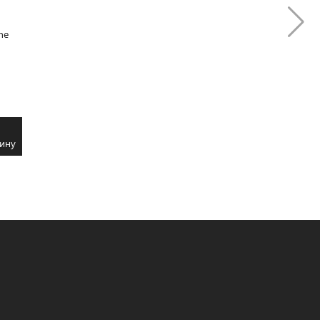
ne
В
ину