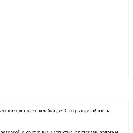
емные цветные наклейки для быстрых дизайнов на
 заливкой и контурные, изогнутые, с потеками золота и