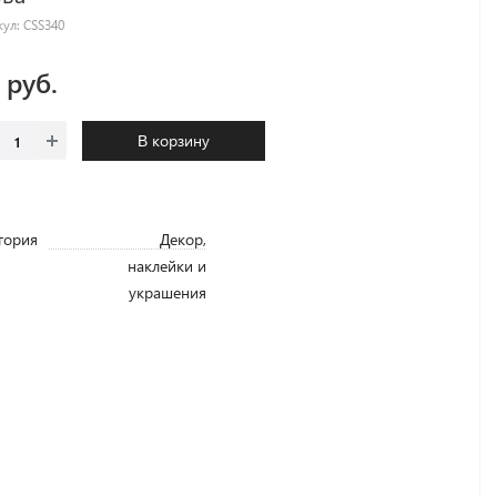
кул:
CSS340
8 руб.
В корзину
гория
Декор,
наклейки и
украшения