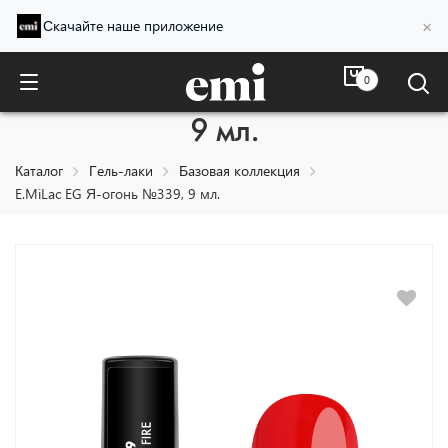
×
Скачайте наше приложение
0
E.MiLac EG Я-огонь №339,
9 мл.
Каталог
Гель-лаки
Базовая коллекция
E.MiLac EG Я-огонь №339, 9 мл.