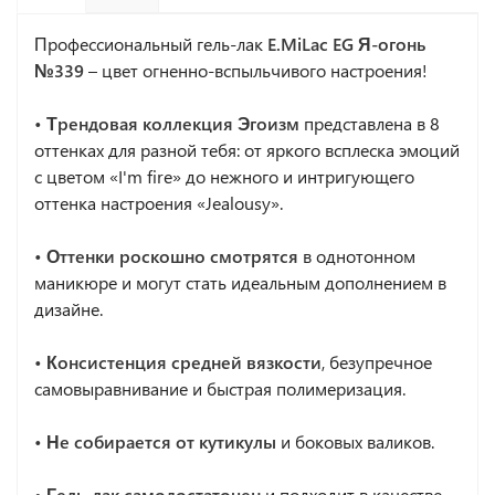
Профессиональный гель-лак
E.MiLac EG Я-огонь
№339
– цвет огненно-вспыльчивого настроения!
• Трендовая коллекция Эгоизм
представлена в 8
оттенках для разной тебя: от яркого всплеска эмоций
с цветом «I'm fire» до нежного и интригующего
оттенка настроения «Jealousy».
• Оттенки роскошно смотрятся
в однотонном
маникюре и могут стать идеальным дополнением в
дизайне.
• Консистенция средней вязкости
, безупречное
самовыравнивание и быстрая полимеризация.
• Не собирается от кутикулы
и боковых валиков.
• Гель-лак самодостаточен
и подходит в качестве