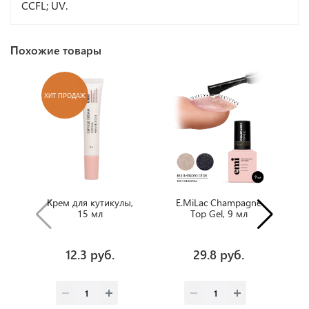
CCFL; UV.
Похожие товары
ХИТ ПРОДАЖ
Х
Крем для кутикулы,
E.MiLac Champagne
15 мл
Top Gel, 9 мл
M
12.3 руб.
29.8 руб.