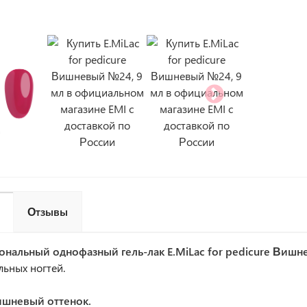
Отзывы
ональный однофазный гель-лак
E.MiLac for pedicure Виш
льных ногтей.
ишневый оттенок.