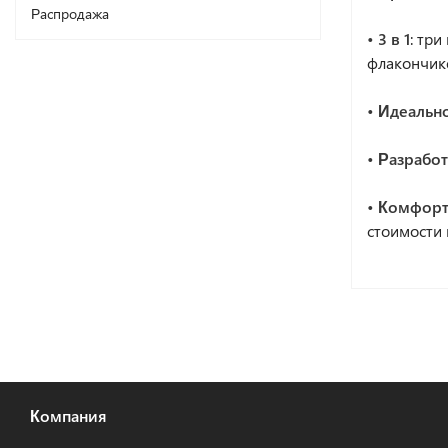
Распродажа
• 3 в 1
: тр
флакончик
• Идеальн
• Разрабо
• Комфорт
стоимости 
Компания