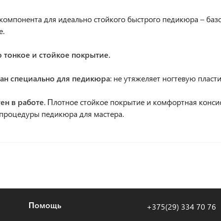
и компонента для идеально стойкого быстрого педикюра – ба
е.
о тонкое и стойкое покрытие.
тан специально для педикюра
: не утяжеляет ногтевую пласт
ен в работе
. Плотное стойкое покрытие и комфортная конс
процедуры педикюра для мастера.
Помощь
+375(29) 334 70 76