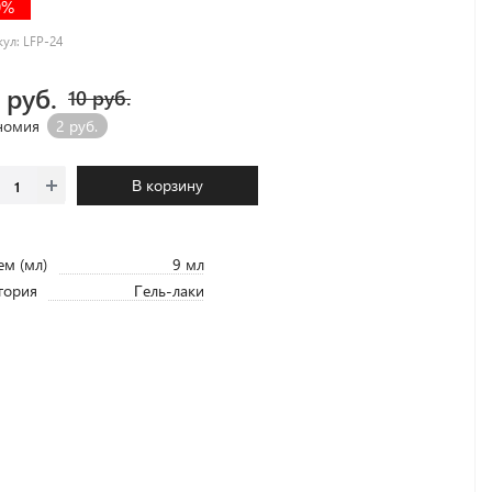
0%
кул:
LFP-24
1 руб.
10 руб.
номия
2 руб.
В корзину
м (мл)
9 мл
гория
Гель-лаки