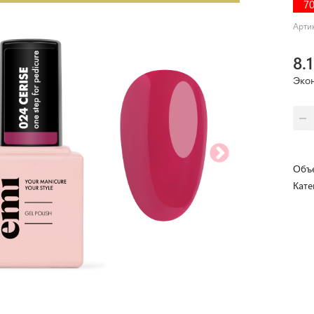
7
Арти
8.
Эко
Объе
Кате