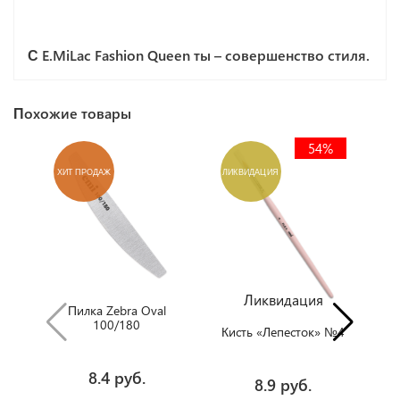
С E.MiLac Fashion Queen ты – совершенство стиля.
Похожие товары
54%
ХИТ ПРОДАЖ
ЛИКВИДАЦИЯ
Х
Ликвидация
Пилка Zebra Oval
100/180
Кисть «Лепесток» №4
8.4 руб.
8.9 руб.