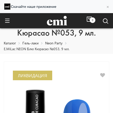
×
Скачайте наше приложение
0
E.MiLac NEON Блю
Кюрасао №053, 9 мл.
Каталог
Гель-лаки
Neon Party
E.MiLac NEON Блю Кюрасао №053, 9 мл.
ЛИКВИДАЦИЯ