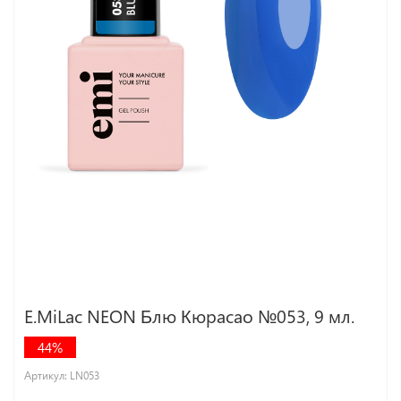
E.MiLac NEON Блю Кюрасао №053, 9 мл.
44%
Артикул:
LN053