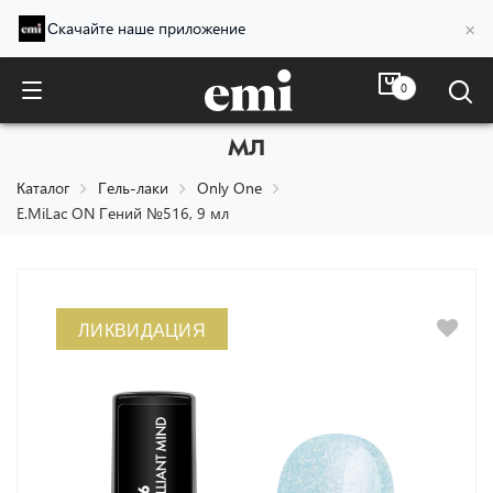
×
Скачайте наше приложение
0
E.MiLac ON Гений №516, 9
мл
Каталог
Гель-лаки
Only One
E.MiLac ON Гений №516, 9 мл
ЛИКВИДАЦИЯ