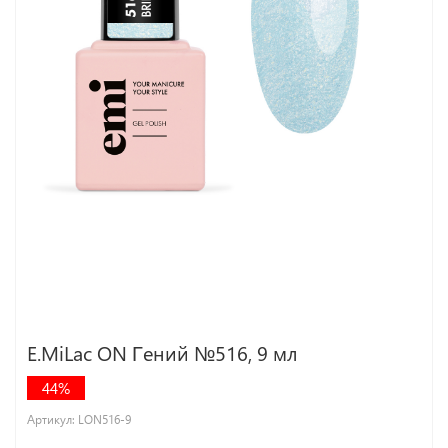
E.MiLac ON Гений №516, 9 мл
44%
Артикул:
LON516-9