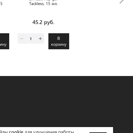
15
Tackless, 15 мл.
45.2 руб.
В
В
ину
корзину
айлы
cookie
для улучшения работы