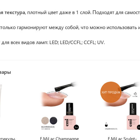
я текстура
, плотный цвет даже в 1 слой. Подходят для самос
столько гармонируют между собой, что можно использовать 
для всех видов ламп: LED; LED/CCFL; CCFL; UV.
вары
ХИТ ПРОДАЖ
утикулы,
E.MiLac Champagne
E.MiLac Sculpt-