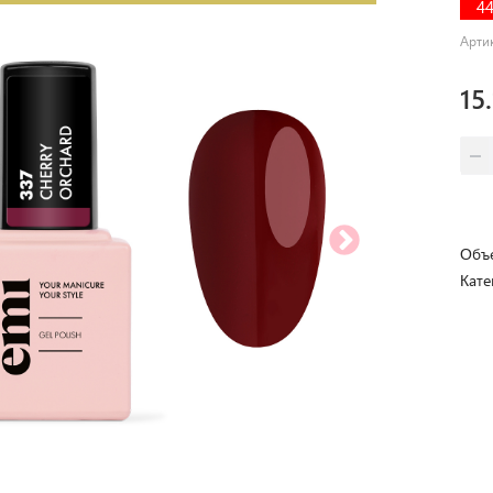
4
Арти
15
Объе
Кате