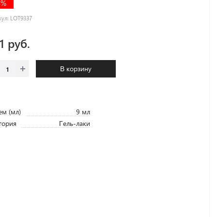
4%
кул:
LOT9337
.1 руб.
В корзину
м (мл)
9 мл
гория
Гель-лаки