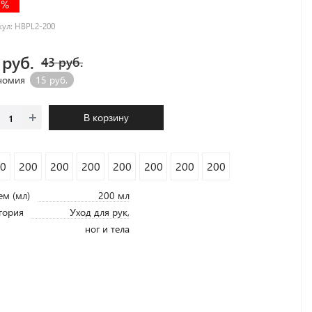
5%
кул:
HBPL2-200
 руб.
43 руб.
номия
15 руб.
В корзину
0
200
200
200
200
200
200
200
м (мл)
200 мл
гория
Уход для рук,
ног и тела