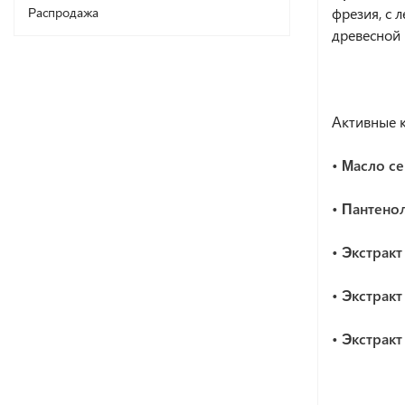
фрезия, с
Распродажа
древесной 
Активные 
• Масло с
• Пантенол
• Экстракт
• Экстрак
• Экстракт