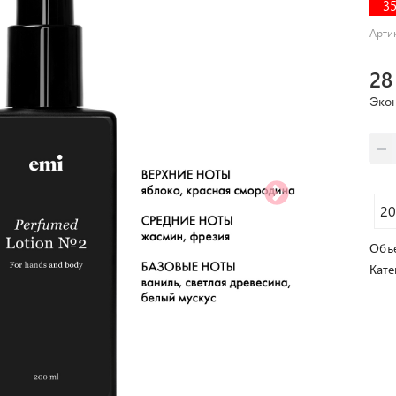
3
Арти
28
Эко
20
Объе
Кате