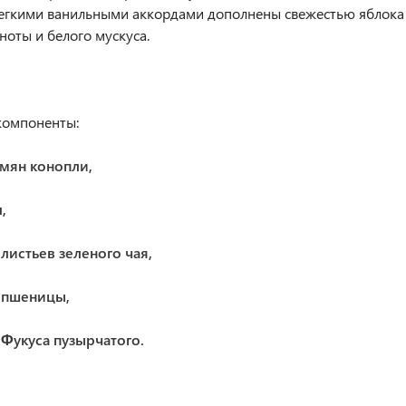
 легкими ванильными аккордами дополнены свежестью яблока
ноты и белого мускуса.
компоненты:
емян конопли,
,
 листьев зеленого чая,
т пшеницы,
 Фукуса пузырчатого.