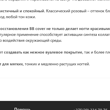
истичный и спокойный.
Классический розовый – оттенок бл
од любой тон кожи.
восстановления BB cover не только делает ногти красивым
егулярное применение способствует активации синтеза колла
го воздействия окружающей среды.
ет создавать как нежное вуалевое покрытие,
так и более п
т для мягких,
тонких и медленно растущих ногтей.
Помощь
+375(29) 334 70 76