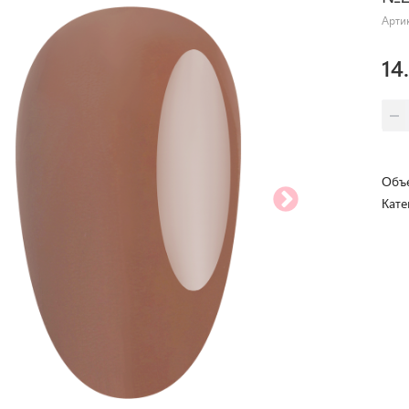
Арти
14
Объе
Кате