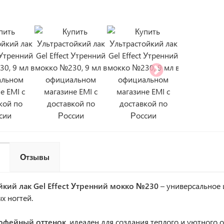
Отзывы
йкий лак Gel Effect Утренний мокко №230
– универсальное 
х ногтей.
кофейный оттенок
, идеален для создания теплого и уютного о