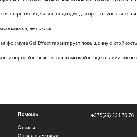
ное покрытие идеально подходит
для профессионального и
растекаются
, не полосят.
ная формула Gel Effect гарантирует повышенную стойкость
я комфортной консистенции и высокой концентрации пигме
Помощь
+375(29) 334 70 76
Отзывы
Оплата и доставка