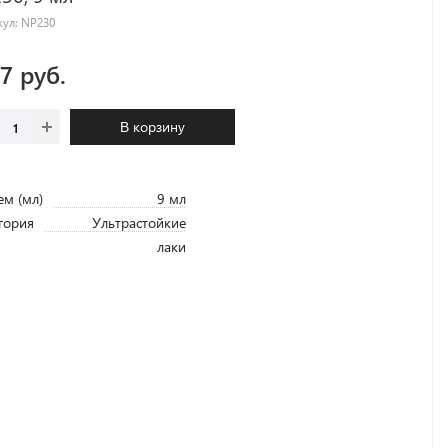
кул:
NP230
.7 руб.
В корзину
м (мл)
9 мл
гория
Ультрастойкие
лаки