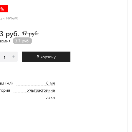
0%
кул:
NP6240
.3 руб.
17 руб.
номия
3.7 руб.
В корзину
м (мл)
6 мл
гория
Ультрастойкие
лаки