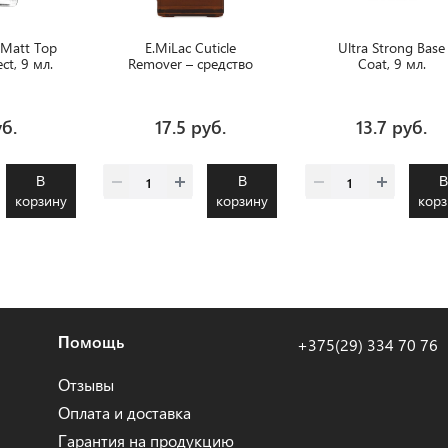
 Matt Top
E.MiLac Cuticle
Ultra Strong Base
ect, 9 мл.
Remover – средство
Coat, 9 мл.
для удаления
кутикулы, 9 мл.
уб.
17.5 руб.
13.7 руб.
В
В
корзину
корзину
корз
Помощь
+375(29) 334 70 76
Отзывы
Оплата и доставка
Гарантия на продукцию