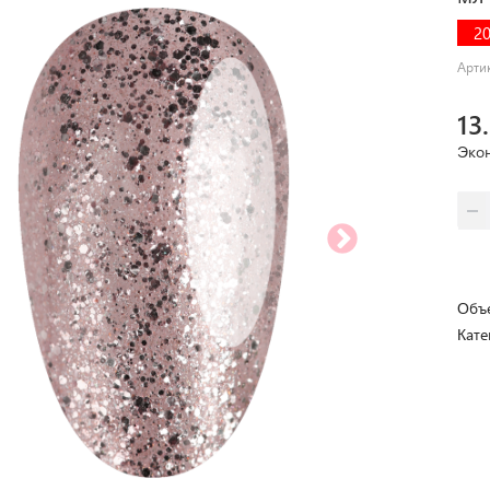
2
Арти
13
Эко
Объе
Кате