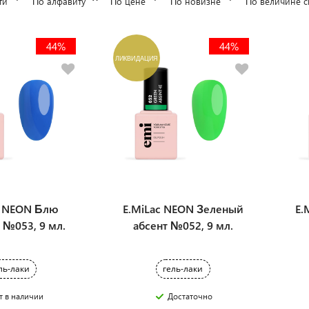
ти
По алфавиту
По цене
По новизне
По величине с
44%
44%
ЛИКВИДАЦИЯ
c NEON Блю
E.MiLac NEON Зеленый
E.
 №053, 9 мл.
абсент №052, 9 мл.
ль-лаки
гель-лаки
т в наличии
Достаточно