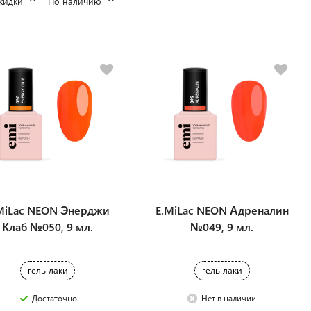
кидки
По наличию
MiLac NEON Энерджи
E.MiLac NEON Адреналин
Клаб №050, 9 мл.
№049, 9 мл.
гель-лаки
гель-лаки
Достаточно
Нет в наличии