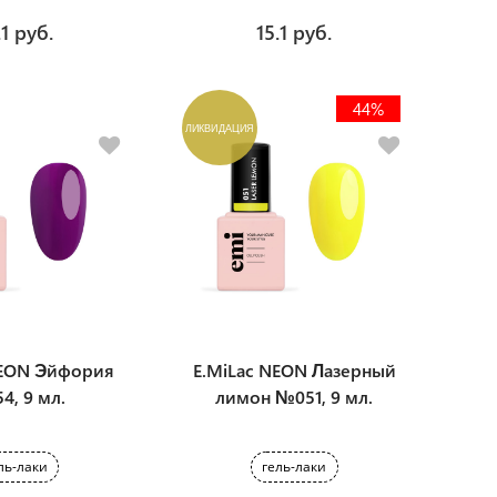
.1 руб.
15.1 руб.
44%
ЛИКВИДАЦИЯ
NEON Эйфория
E.MiLac NEON Лазерный
4, 9 мл.
лимон №051, 9 мл.
ль-лаки
гель-лаки