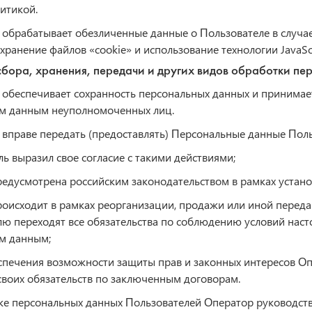
итикой.
 обрабатывает обезличенные данные о Пользователе в случае
хранение файлов «cookie» и использование технологии JavaScr
сбора, хранения, передачи и других видов обработки пе
 обеспечивает сохранность персональных данных и принима
м данным неуполномоченных лиц.
 вправе передать (предоставлять) Персональные данные Поль
ль выразил свое согласие с такими действиями;
редусмотрена российским законодательством в рамках устан
роисходит в рамках реорганизации, продажи или иной передач
лю переходят все обязательства по соблюдению условий на
м данным;
еспечения возможности защиты прав и законных интересов Опе
воих обязательств по заключенным договорам.
ке персональных данных Пользователей Оператор руководс