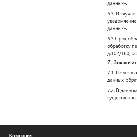
данных».
6.3. В случа
уведомление 
данных».
6.3 Срок обр
обработку пе
д.102/160, о
7. Заключи
7.1. Пользо
данных, обра
7.2. В данно
существенны
Компания