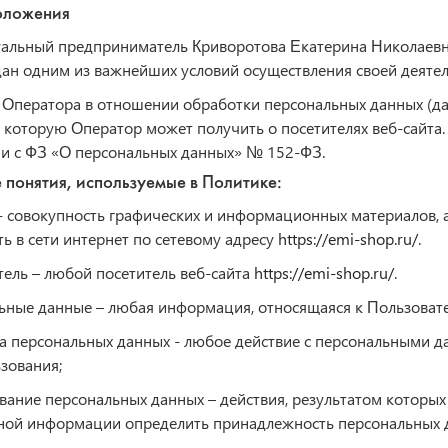
оложения
альный предприниматель Криворотова Екатерина Николаевна 
ан одним из важнейших условий осуществления своей деятел
 Оператора в отношении обработки персональных данных (да
которую Оператор может получить о посетителях веб-сайта
ии с ФЗ «О персональных данных» № 152-ФЗ.
 понятия, используемые в Политике:
 - совокупность графических и информационных материалов,
ть в сети интернет по сетевому адресу
https://emi-shop.ru/
.
тель – любой посетитель веб-сайта
https://emi-shop.ru/
.
льные данные – любая информация, относящаяся к Пользоват
а персональных данных - любое действие с персональными д
ьзования;
вание персональных данных – действия, результатом которых
ной информации определить принадлежность персональных д