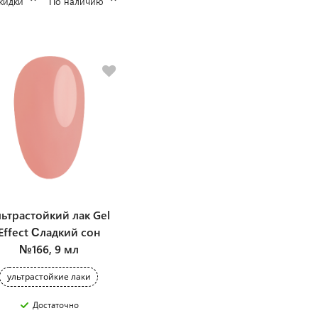
кидки
По наличию
ьтрастойкий лак Gel
Effect Сладкий сон
№166, 9 мл
ультрастойкие лаки
Достаточно