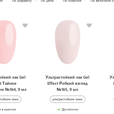
ти
По алфавиту
По цене
По новизне
По величине с
ойкий лак Gel
Ультрастойкий лак Gel
Ул
ct Тайное
Effect Робкий взгляд
ие №164, 9 мл
№165, 9 мл
стойкие лаки
ультрастойкие лаки
т в наличии
Достаточно