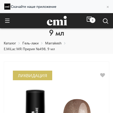
×
Скачайте наше приложение
0
E.MiLac MR Прерия №498,
9 мл
Каталог
Гель-лаки
Marrakesh
E.MiLac MR Прерия №498, 9 мл
ЛИКВИДАЦИЯ