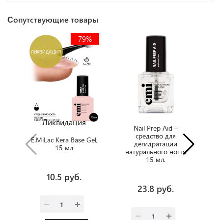
Сопутствующие товары
79%
ЛИКВИДАЦИЯ
Х
Ликвидация
Nail Prep Aid –
U
средство для
E.MiLac Kera Base Gel,
дегидратации
о
15 мл
натурального ногтя
с
15 мл.
10.5 руб.
23.8 руб.