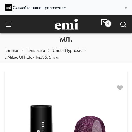
×
Скачайте наше приложение
0
E.MiLac UH Шок №395, 9
мл.
Каталог
Гель-лаки
Under Hypnosis
E.MiLac UH Шок №395, 9 мл.