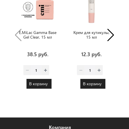
E.MiLac Gamma Base
Крем для кутикулы,
E
Gel Clear, 15 мл
15 мл
38.5 руб.
12.3 руб.
В корзину
В корзину
Компания