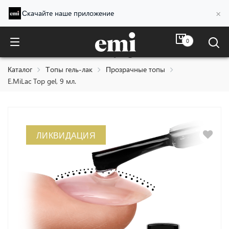
×
Скачайте наше приложение
0
E.MiLac Top gel, 9 мл.
Каталог
Топы гель-лак
Прозрачные топы
E.MiLac Top gel, 9 мл.
ЛИКВИДАЦИЯ