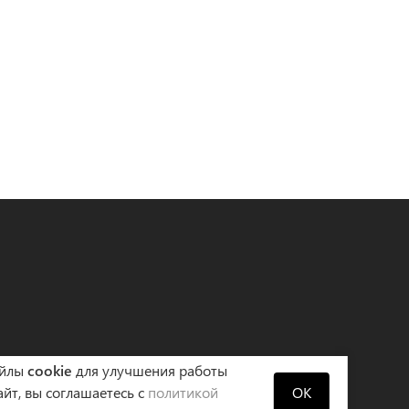
айлы
cookie
для улучшения работы
айт, вы соглашаетесь с
политикой
OK
циальности