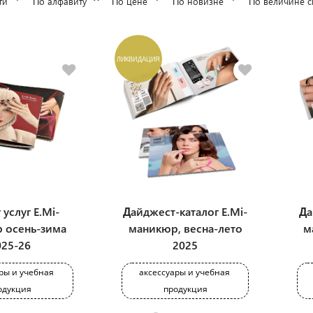
ти
По алфавиту
По цене
По новизне
По величине с
ЛИКВИДАЦИЯ
 услуг E.Mi-
Дайджест-каталог E.Mi-
Да
 осень-зима
маникюр, весна-лето
м
025-26
2025
ры и учебная 
аксессуары и учебная 
одукция
продукция