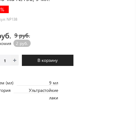
6%
кул:
NP138
руб.
9 руб.
номия
2 руб.
В корзину
м (мл)
9 мл
гория
Ультрастойкие
лаки