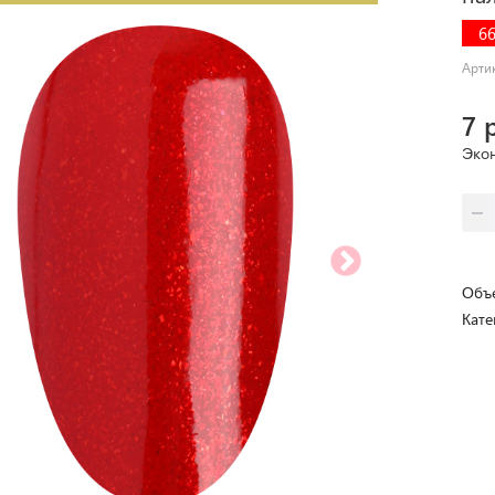
6
Арти
7 
Эко
Объе
Кате