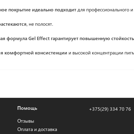
ное покрытие идеально подходит
для профессионального и
растекаются
, не полосят.
ная формула Gel Effect гарантирует повышенную стойкость
ря комфортной консистенции
и высокой концентрации пигме
Помощь
+375(29) 334 70 76
Отзывы
Оплата и доставка