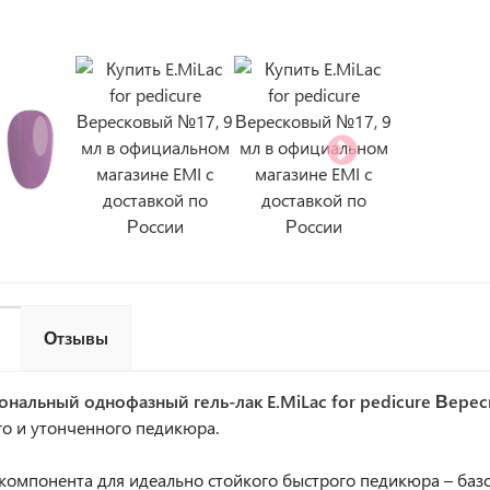
Отзывы
нальный однофазный гель-лак
E.MiLac for pedicure Вер
о и утонченного педикюра.
и компонента для идеально стойкого быстрого педикюра – ба