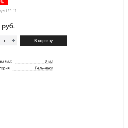
0%
кул:
LFP-17
1 руб.
В корзину
м (мл)
9 мл
гория
Гель-лаки