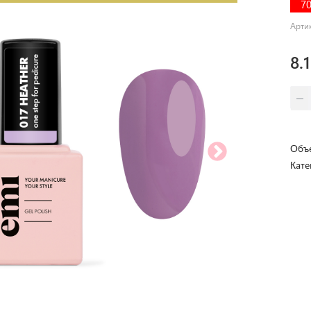
7
Арти
8.
Объе
Кате