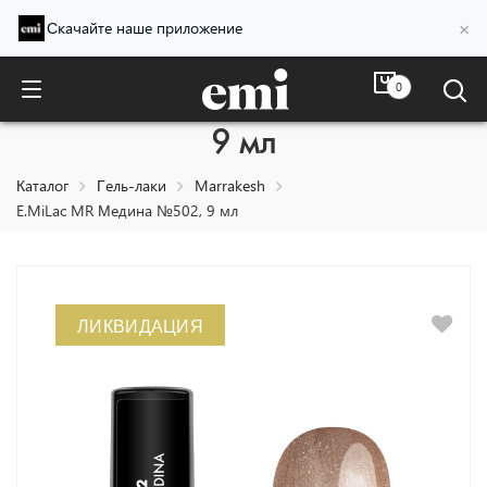
×
Скачайте наше приложение
0
E.MiLac MR Медина №502,
9 мл
Каталог
Гель-лаки
Marrakesh
E.MiLac MR Медина №502, 9 мл
ЛИКВИДАЦИЯ