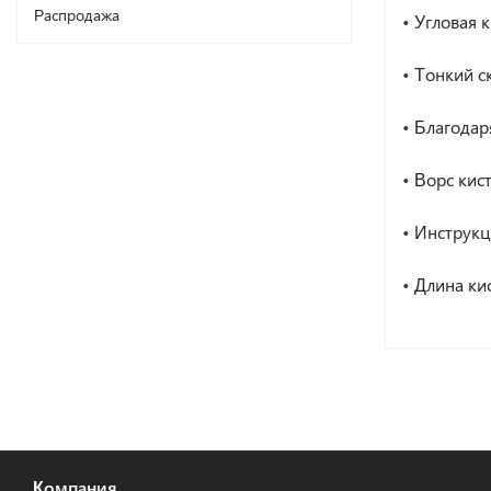
Распродажа
•
Угловая 
•
Тонкий с
•
Благодаря
•
Ворс кист
•
Инструкц
•
Длина кис
Компания