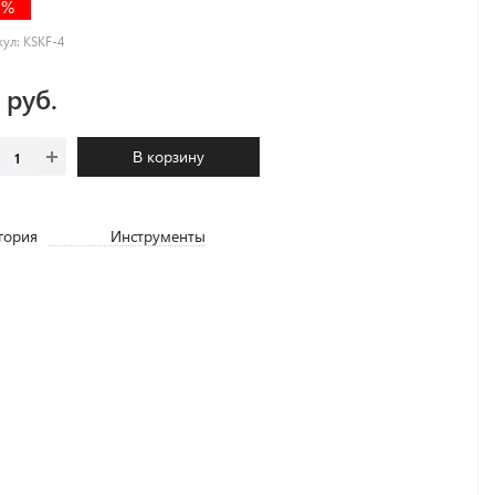
1%
кул:
KSKF-4
1 руб.
В корзину
гория
Инструменты