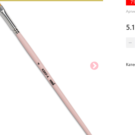
7
Арти
5.
Кате