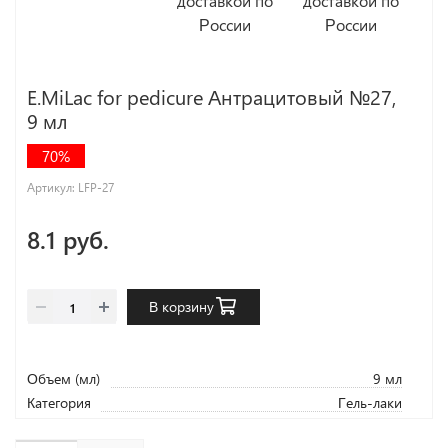
E.MiLac for pedicure Антрацитовый №27,
9 мл
70%
Артикул:
LFP-27
8.1 руб.
В корзину
Объем (мл)
9 мл
Категория
Гель-лаки