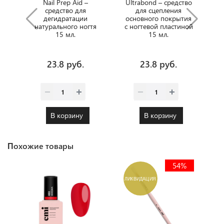
Nail Prep Aid –
Ultrabond – cредство
средство для
для сцепления
дегидратации
основного покрытия
натурального ногтя
с ногтевой пластиной
15 мл.
15 мл.
23.8 руб.
23.8 руб.
В корзину
В корзину
Похожие товары
54%
ЛИКВИДАЦИЯ
Х