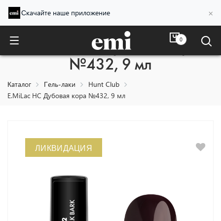
×
Скачайте наше приложение
0
E.MiLac HC Дубовая кора
№432, 9 мл
Каталог
Гель-лаки
Hunt Club
E.MiLac HC Дубовая кора №432, 9 мл
ЛИКВИДАЦИЯ