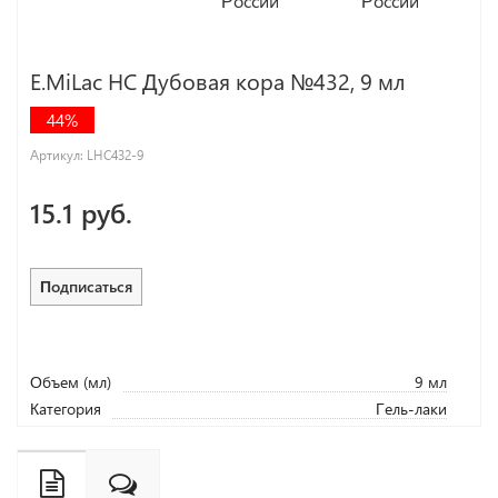
E.MiLac HC Дубовая кора №432, 9 мл
44%
Артикул:
LHC432-9
15.1 руб.
Подписаться
Объем (мл)
9 мл
Категория
Гель-лаки