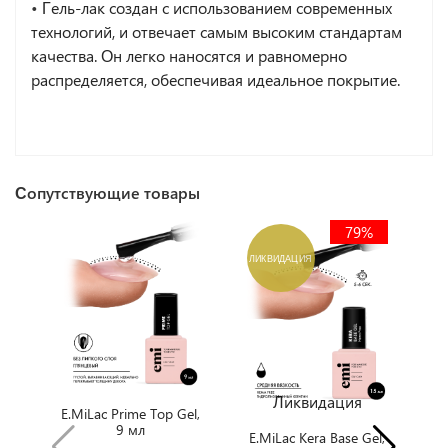
•
Гель-лак создан с использованием современных
технологий, и отвечает самым высоким стандартам
качества. Он легко наносятся и равномерно
распределяется, обеспечивая идеальное покрытие.
Сопутствующие товары
79%
ЛИКВИДАЦИЯ
Л
Ликвидация
E.MiLac Prime Top Gel,
9 мл
E.MiLac Kera Base Gel,
E