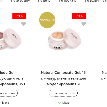
ти
По алфавиту
По цене
По новизне
По величине с
70%
70%
ЛИКВИДАЦИЯ
Nude Gel -
Natural Composite Gel, 15
Na
рующий гель
г. - натуральный гель для
г. 
рования, 15 г.
моделирования и
запечатывания
ая система
гелевая система
натуральных ногтей
Мало
Мало