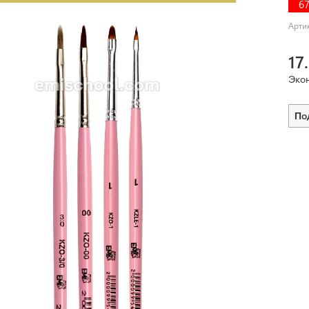
6
Арти
17
Эко
По