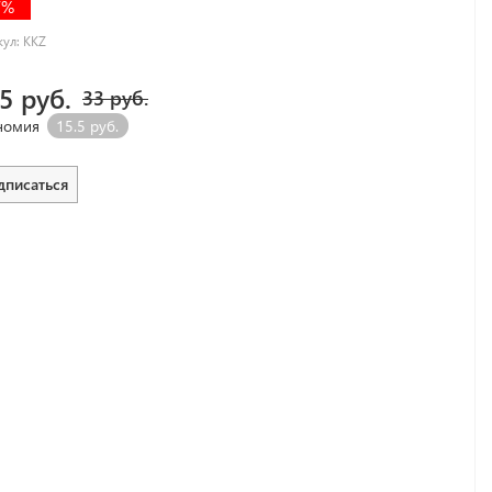
7%
кул:
KKZ
.5 руб.
33 руб.
номия
15.5 руб.
дписаться